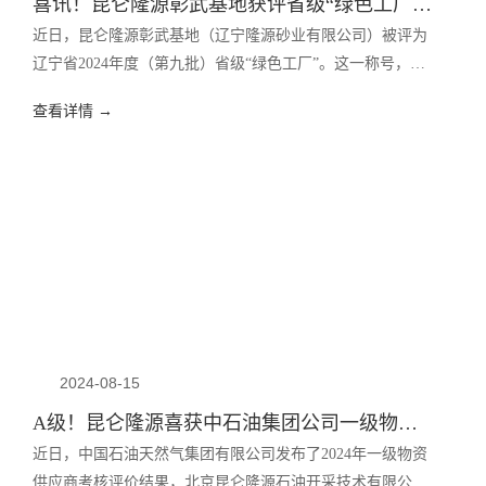
喜讯！昆仑隆源彰武基地获评省级“绿色工厂”称号
近日，昆仑隆源彰武基地（辽宁隆源砂业有限公司）被评为
辽宁省2024年度（第九批）省级“绿色工厂”。这一称号，是
对公司长期坚持“绿色制造、节能减排、清洁生产”发展思路
查看详情 →
的高度肯定，标志着昆仑隆源彰武基地生产运营切实达到国
家能源消耗限额标准先进值。
2024-08-15
A级！昆仑隆源喜获中石油集团公司一级物资供应商考评最佳成绩
近日，中国石油天然气集团有限公司发布了2024年一级物资
供应商考核评价结果，北京昆仑隆源石油开采技术有限公司