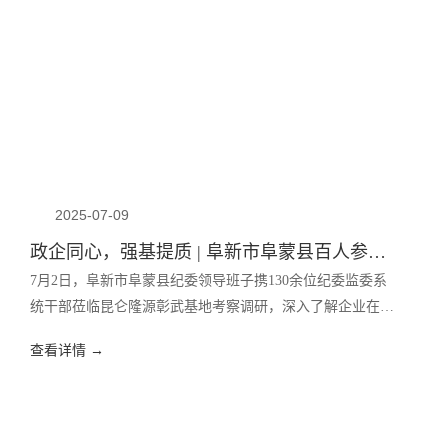
2025-07-09
政企同心，强基提质 | 阜新市阜蒙县百人参访团莅临昆仑隆源彰武基地考察调研
7月2日，阜新市阜蒙县纪委领导班子携130余位纪委监委系
统干部莅临昆仑隆源彰武基地考察调研，深入了解企业在产
业发展、党建引领等方面的具体成效。彰武县经济开发区管
查看详情 →
委会主任苗君明等领导全程陪同调研，昆仑隆源彰武基地办
公室主任张浩代表公司进行汇报与讲解。