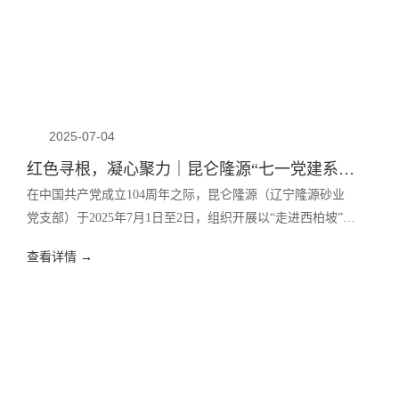
2025-07-04
红色寻根，凝心聚力｜昆仑隆源“七一党建系列活动：走进西柏坡与党史馆”成功开展！
在中国共产党成立104周年之际，昆仑隆源（辽宁隆源砂业
党支部）于2025年7月1日至2日，组织开展以“走进西柏坡”
“走进中国共产党党史馆”为主题的《2025·七一党建系列活
查看详情 →
动》，旨在引导公司全体党员重温党的光辉历程，坚定理想
信念，强化责任担当，进一步将红色精神融入企业高质量发
展道路。