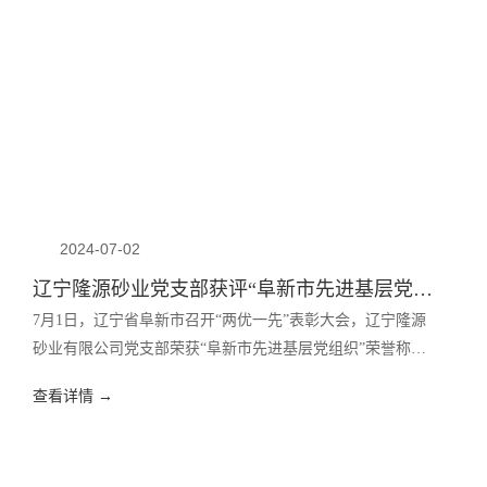
长廖兵就昆仑隆源业务发展、企业党建等情况做了全面汇
报。
2024-07-02
辽宁隆源砂业党支部获评“阜新市先进基层党组织”！
7月1日，辽宁省阜新市召开“两优一先”表彰大会，辽宁隆源
砂业有限公司党支部荣获“阜新市先进基层党组织”荣誉称
号！
查看详情 →