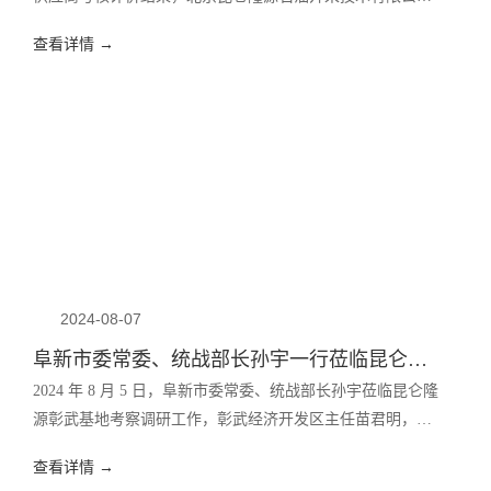
在本次考评中被评为A级供应商。
查看详情 →
2024-08-07
阜新市委常委、统战部长孙宇一行莅临昆仑隆源彰武基地考察指导工作
2024 年 8 月 5 日，阜新市委常委、统战部长孙宇莅临昆仑隆
源彰武基地考察调研工作，彰武经济开发区主任苗君明，县
委常委、宣传部长、统战部长、县政协党组副书记张箭等领
查看详情 →
导全程陪同调研，昆仑隆源公司总经理任龙强、彰武基地厂