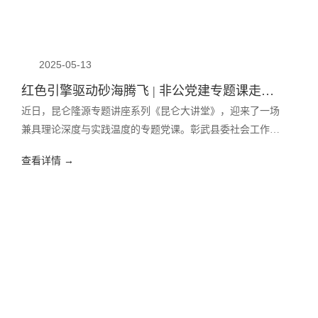
2025-05-13
红色引擎驱动砂海腾飞 | 非公党建专题课走进《昆仑大讲堂》
近日，昆仑隆源专题讲座系列《昆仑大讲堂》，迎来了一场
兼具理论深度与实践温度的专题党课。彰武县委社会工作部
部长、县委“两新”工委书记牛亚光应邀莅临公司彰武基地，
查看详情 →
以《红色引擎驱动砂海腾飞——隆源砂业的非公党建专题党
课》为题，通过线上线下同步联动的方式，为支部全体党员
和职工带来了一堂极具现实意义与深远价值的党建讲座。