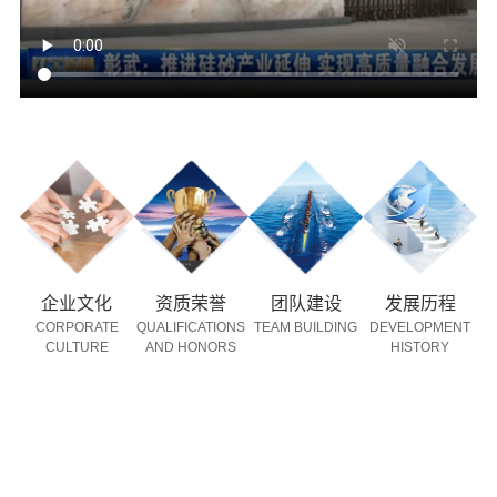
企业文化
资质荣誉
团队建设
发展历程
CORPORATE
QUALIFICATIONS
TEAM BUILDING
DEVELOPMENT
CULTURE
AND HONORS
HISTORY
产品中心
PRODUCTCENTER