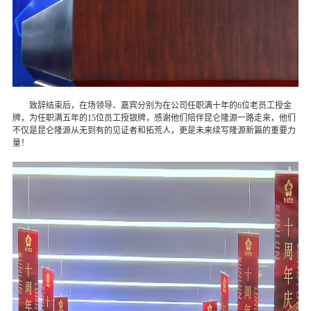
致辞结束后，在场领导、嘉宾分别为在公司任职满十年的6位老员工授金
牌，为任职满五年的15位员工授银牌，感谢他们陪伴昆仑隆源一路走来，他们
不仅是昆仑隆源从无到有的见证者和拓荒人，更是未来续写隆源新篇的重要力
量！