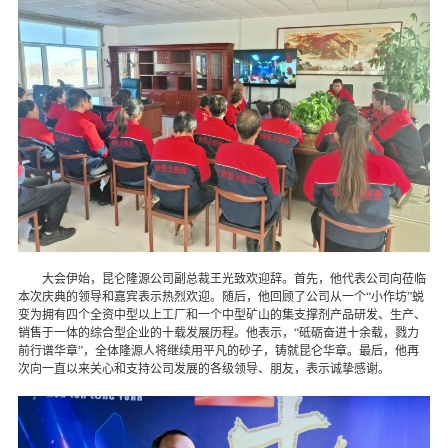
大会伊始，昆仑隆源公司副总裁王光致欢迎辞。首先，他代表公司向莅临
本次庆典的领导和嘉宾表示热烈欢迎。随后，他回顾了公司从一个“小作坊”蜕
变为拥有四个全资中型以上工厂和一个中型矿山的集支撑剂产品研发、生产、
销售于一体的综合型企业的十载发展历程。他表示，“砥砺奋进十余载，戮力
前行谱华章”，全体隆源人将继续用平凡的砂子，铸就昆仑华章。最后，他再
次向一直以来关心和支持公司发展的各级领导、朋友，表示诚挚感谢。