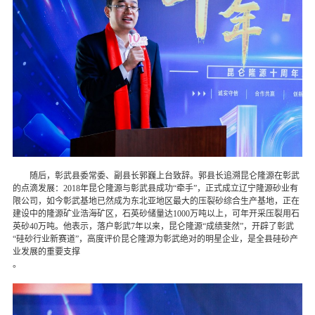
随后，彰武县委常委、副县长郭巍上台致辞。郭县长追溯昆仑隆源在彰武
的点滴发展：2018年昆仑隆源与彰武县成功“牵手”，正式成立辽宁隆源砂业有
限公司，如今彰武基地已然成为东北亚地区最大的压裂砂综合生产基地，正在
建设中的隆源矿业浩海矿区，石英砂储量达1000万吨以上，可年开采压裂用石
英砂40万吨。他表示，落户彰武7年以来，昆仑隆源“成绩斐然”，开辟了彰武
“硅砂行业新赛道”，高度评价昆仑隆源为彰武绝对的明星企业，是全县硅砂产
业发展的重要支撑
。