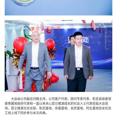
大会由公司副总刘蕤主持，公司客户代表、顾问专家代表、彰武县县委常
委等属地政府代表和一直以来关心昆仑隆源成长的社会人士代表莅临大会现
场。昆仑隆源北京总部、彰武基地、奈曼基地、自贡基地、阿左基地百余位员
工线上线下同步参与本次庆典。